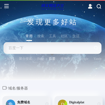
发现更多好站
常用
搜索
工具
社区
生活
站内
聚合搜索
Bing
百度
搜狗微信
Google
Yandex
域名/服务器
免费域名
Digitalplat