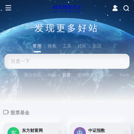
发现更多好站
常用
搜索
工具
社区
生活
站内
聚合搜索
Bing
百度
搜狗微信
Google
Yandex
股票基金
东方财富网
中证指数