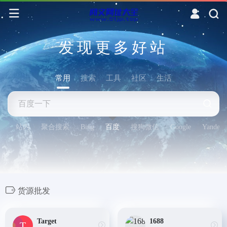
发现更多好站
常用
搜索
工具
社区
生活
站内
聚合搜索
Bing
百度
搜狗微信
Google
Yandex
货源批发
Target
1688