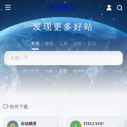
发现更多好站
常用
搜索
工具
社区
生活
站内
聚合搜索
Bing
百度
搜狗微信
Google
Yandex
软件下载
自动精灵
ITELLYOU