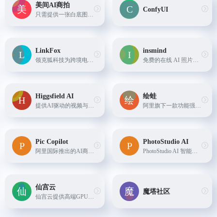
美间AI商拍
ConfyUI
只需提供一张白底图，可一键更换背景，生成超真实的商品大片，适用于各类电商营销场景。美间AI集成了AI智能抠..
LinkFox
insmind
领克狐科技为跨境电商卖家提供的一站式AI解决方案，包括AI模特、AI穿衣、AI做图、AI创意等多种工具，帮助卖家降低商拍成本。
免费的在线 AI 照片编辑工具，支持AI一键生成商品背景、AI替换模特、AI广告图、AI扩图、在线制作商品透明图以及发丝级人像抠图等功能，帮助商家轻松高效地生成工作室级别的商品图片，全面满足商家的图像处理和设计需求。
Higgsfield AI
绘蛙
提供AI驱动的视频与图像生成服务的平台，具备无限生成、丰富预设（含专业级视频生成、视觉特效、相机控制等）及多场景（病毒式内容、动作画面、商业广告等）创作功能，可一键生成可分享内容。
阿里旗下一款功能强大电商种草营销工具，简洁好用的智能图片、文案创作平台，并且拥有海量虚拟模特可选择。
Pic Copilot
PhotoStudio AI
阿里国际推出的AI商品营销图生成工具
PhotoStudio AI 智能商拍摄影，提供真实高颜值AI模特资源，海量AI商业场景，简单3步生成超高颜值的AI摄影大片，填写邀请码：V5XPAFLC 可额外获得200虹豆
仙宫云
魔塔社区
仙宫云提供高端GPU算力租赁服务，适用于AI应用、数据挖掘和计算密集型任务，具有简单、高效、安全、实惠等优势。