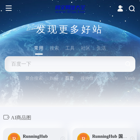
发现更多好站
常用
搜索
工具
社区
生活
站内
聚合搜索
Bing
百度
搜狗微信
Google
Yandex
AI商品图
RunningHub
RunningHub 国际版