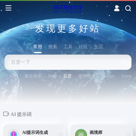
发现更多好站
常用
搜索
工具
社区
生活
站内
聚合搜索
Bing
百度
搜狗微信
Google
Yandex
AI 提示词
AI提示词生成
画境师