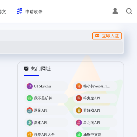
博文
申请收录
立即入驻
热门网址
UI Sketcher
韩小韩WebAPI接口
我不是矿神
笒鬼鬼API
遇见API
看好戏API
夏柔API
星之阁API
领酷API大全
油猴中文网