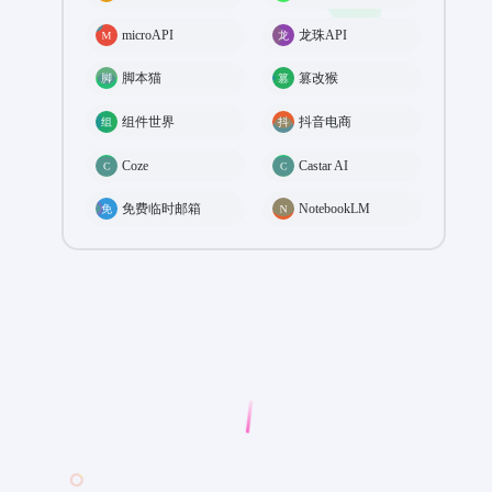
microAPI
龙珠API
脚本猫
篡改猴
组件世界
抖音电商
Coze
Castar AI
免费临时邮箱
NotebookLM