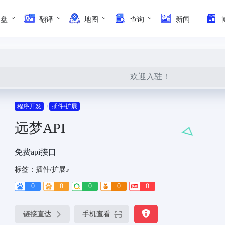
网盘
翻译
地图
查询
新闻
欢迎入驻！
程序开发
插件/扩展
远梦API
免费api接口
标签：
插件/扩展
0
0
0
0
0
链接直达
手机查看