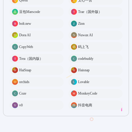
Qwen
文心一言
豆包Marscode
Trae（国外版）
bolt.new
Zion
Dora AI
Nuwax AI
CopyWeb
码上飞
Trea（国内版）
codebuddy
HaiSnap
Haisnap
orchids
Lovable
Coze
MonkeyCode
v0
抖音电商