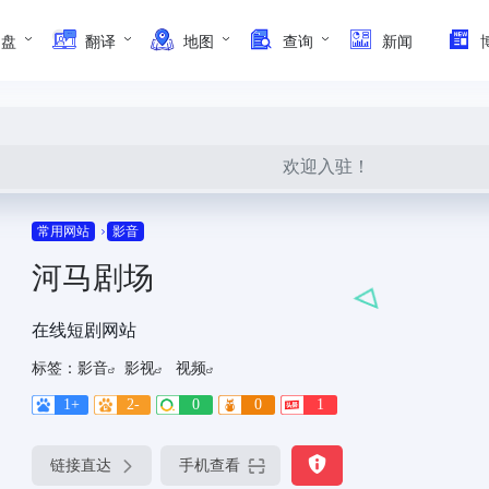
网盘
翻译
地图
查询
新闻
欢迎入驻！
常用网站
影音
河马剧场
在线短剧网站
标签：
影音
影视
视频
1+
2-
0
0
1
链接直达
手机查看