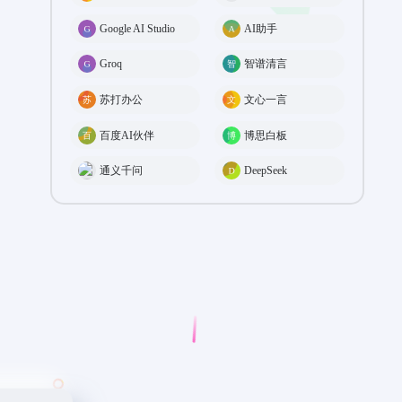
Google AI Studio
AI助手
Groq
智谱清言
苏打办公
文心一言
百度AI伙伴
博思白板
通义千问
DeepSeek