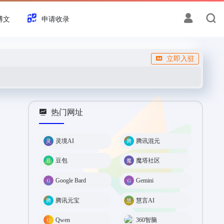
博文
申请收录
立即入驻
热门网址
灵境AI
腾讯混元
豆包
魔塔社区
Google Bard
Gemini
腾讯元宝
慧言AI
Qwen
360智脑