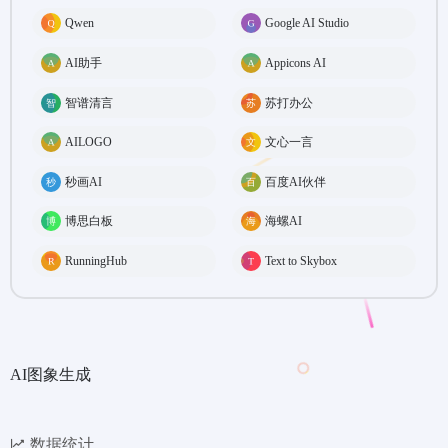
Qwen
Google AI Studio
AI助手
Appicons AI
智谱清言
苏打办公
AILOGO
文心一言
秒画AI
百度AI伙伴
博思白板
海螺AI
RunningHub
Text to Skybox
AI图象生成
数据统计