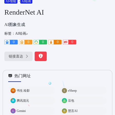
AI•智能
AI绘画
RenderNet AI
AI图象生成
标签：
AI绘画
0
0
0
0
0
链接直达
热门网址
书生.绘影
eSheep
腾讯混元
豆包
Gemini
慧言AI