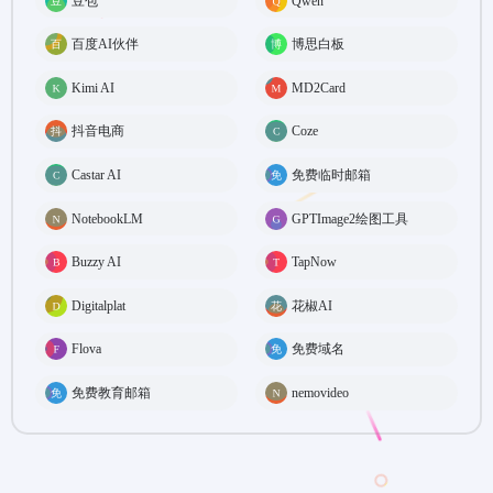
豆包
Qwen
百度AI伙伴
博思白板
Kimi AI
MD2Card
抖音电商
Coze
Castar AI
免费临时邮箱
NotebookLM
GPTImage2绘图工具
Buzzy AI
TapNow
Digitalplat
花椒AI
Flova
免费域名
免费教育邮箱
nemovideo