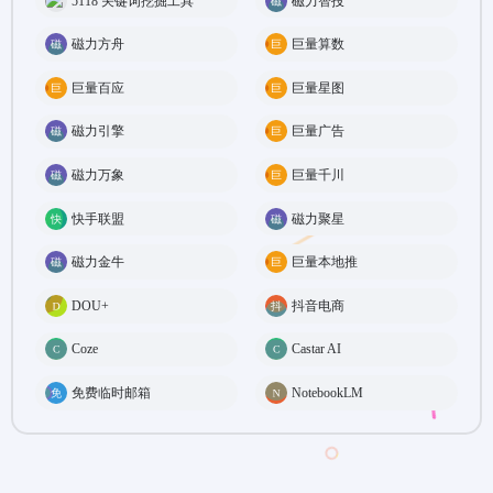
5118 关键词挖掘工具
磁力智投
磁力方舟
巨量算数
巨量百应
巨量星图
磁力引擎
巨量广告
磁力万象
巨量千川
快手联盟
磁力聚星
磁力金牛
巨量本地推
DOU+
抖音电商
Coze
Castar AI
免费临时邮箱
NotebookLM