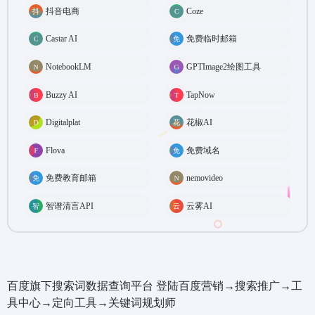
抖音电商
Coze
Castar AI
免费临时邮箱
NotebookLM
GPTImage2绘图工具
Buzzy AI
TapNow
Digitalplat
花椒AI
Flova
免费域名
免费教育邮箱
nemovideo
智谱清言API
云雾AI
百度旗下搜索词数据查询平台 登陆百度营销→搜索推广→工
具中心→定向工具→关键词规划师