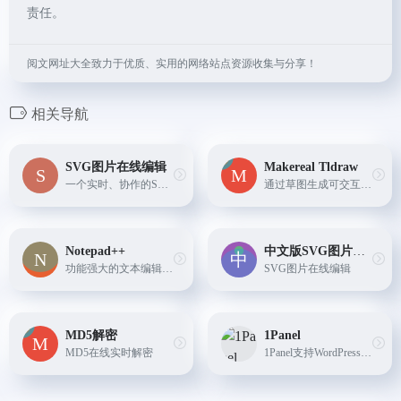
责任。
阅文网址大全致力于优质、实用的网络站点资源收集与分享！
相关导航
SVG图片在线编辑
Makereal Tldraw
一个实时、协作的SVG编辑器，带有一个强大的基于Javascript的插件系统，供团队使用。容易扩展和自动化，或创建流程图，UML，网络，等距和网页图表与数千个包含的符号。导出到多种...
通过草图生成可交互的UI界面和代码
Notepad++
中文版SVG图片在线编辑
功能强大的文本编辑器，支持正则表达式和插件扩展。如果您需要替代软件，可以考虑Notepad--或Notepad3。
SVG图片在线编辑
MD5解密
1Panel
MD5在线实时解密
1Panel支持WordPress、Halo等主流建站软件的快速部署与配置，同时集成了域名绑定与SSL证书配置功能，确保网站构建过程的安全性与便捷性。在主机监控方面，1Panel 提供了实时的性能监控服务，覆盖CPU使用率、内存占用、磁盘输入输出（IO）等关键系统指标，并允许用户自定义监控项与报警规则，确保服务器资源得到精细管理与及时响应。