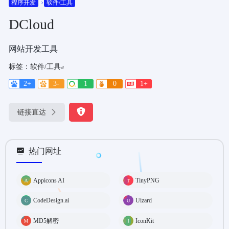
程序开发
软件/工具
DCloud
网站开发工具
标签：
软件/工具
2+
3-
1
0
1+
链接直达
热门网址
Appicons AI
TinyPNG
CodeDesign.ai
Uizard
MD5解密
IconKit