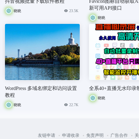
抖音视频批量下载软件教程
Favicon图标自动获取
新可用API接口
晓晓
23.5K
晓晓
WordPress 多域名绑定和访问设置
全系40+直播无水印录
教程
晓晓
晓晓
22.7K
友链申请
申请收录
免责声明
广告合作
关