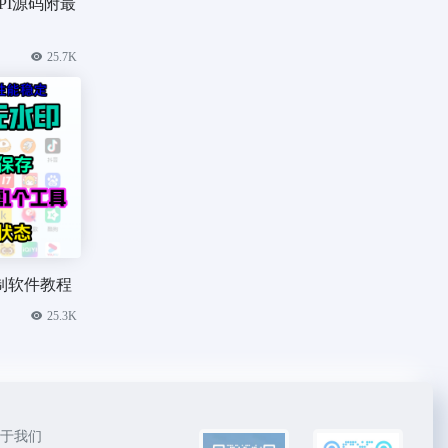
API源码附最
25.7K
制软件教程
25.3K
于我们