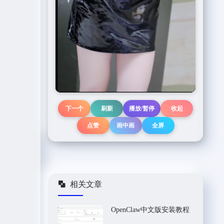
下一个
刷新
播放/暂停
收起
点赞
画中画
全屏
相关文章
OpenClaw中文版安装教程