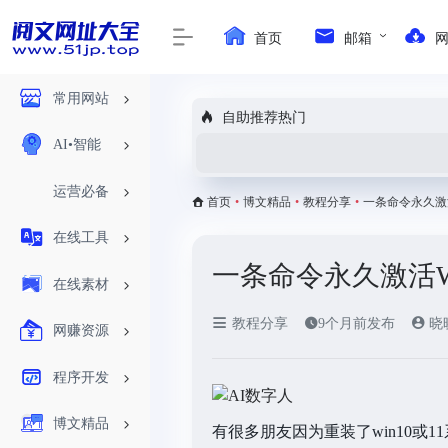
首页
邮箱
常用网站
自助推荐热门
AI•智能
运营必备
首页
•
博文精品
•
教程分享
•
一条命令永久激活Win
在线工具
一条命令永久激活Win11
在线素材
教程分享
9个月前发布
晓
网赚资源
程序开发
博文精品
有很多朋友因为重装了win10或