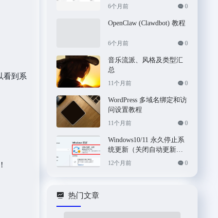
6个月前
0
OpenClaw (Clawdbot) 教程
6个月前
0
音乐流派、风格及类型汇
总
可以看到系
11个月前
0
WordPress 多域名绑定和访
问设置教程
11个月前
0
Windows10/11 永久停止系
统更新（关闭自动更新）
的方法
12个月前
0
！
热门文章