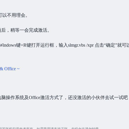
，可以不用理会。
项后，稍等一会完成激活。
ows键+R键打开运行框，输入slmgr.vbs /xpr 点击“确定”就
脑操作系统及Office激活方式了，还没激活的小伙伴去试一试吧
源码等版权归原作者所有，如需商用请支持正版，未经允许请勿转载。