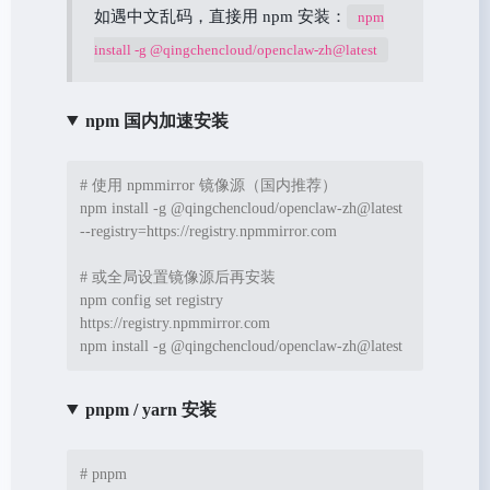
如遇中文乱码，直接用 npm 安装：
npm
install -g @qingchencloud/openclaw-zh@latest
npm 国内加速安装
# 使用 npmmirror 镜像源（国内推荐）
npm install -g @qingchencloud/openclaw-zh@latest 
--registry=https://registry.npmmirror.com

# 或全局设置镜像源后再安装
npm config 
set
 registry 
https://registry.npmmirror.com

npm install -g @qingchencloud/openclaw-zh@latest
pnpm / yarn 安装
# pnpm