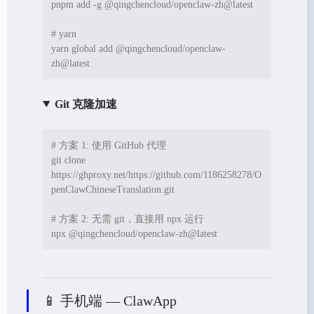
pnpm add -g @qingchencloud/openclaw-zh@latest

# yarn
yarn global add @qingchencloud/openclaw-
zh@latest
Git 克隆加速
# 方案 1: 使用 GitHub 代理
git clone 
https://ghproxy.net/https://github.com/1186258278/O
penClawChineseTranslation.git

# 方案 2: 无需 git，直接用 npx 运行
npx @qingchencloud/openclaw-zh@latest
📱 手机端 — ClawApp