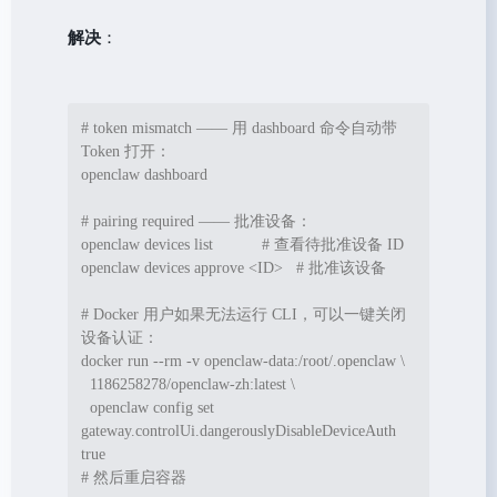
解决
：
# token mismatch —— 用 dashboard 命令自动带 
Token 打开：
openclaw dashboard

# pairing required —— 批准设备：
openclaw devices list           
# 查看待批准设备 ID
openclaw devices approve 
<
ID
>
# 批准该设备
# Docker 用户如果无法运行 CLI，可以一键关闭
设备认证：
docker run --rm -v openclaw-data:/root/.openclaw \

  1186258278/openclaw-zh:latest \

  openclaw config 
set
gateway.controlUi.dangerouslyDisableDeviceAuth 
true
# 然后重启容器