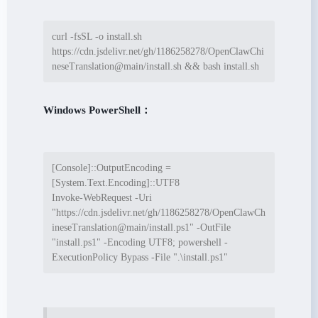
curl -fsSL -o install.sh 
https://cdn.jsdelivr.net/gh/1186258278/OpenClawChi
neseTranslation@main/install.sh 
&&
 bash install.sh
Windows PowerShell：
[
Console
]::OutputEncoding 
=
[
System.Text.Encoding
Invoke-WebRequest
-
Uri 
"
https://cdn.jsdelivr.net/gh/1186258278/OpenClawCh
ineseTranslation@main/install.ps1
"
-
OutFile 
"
install.ps1
"
-
Encoding UTF8; powershell 
-
ExecutionPolicy Bypass 
-
File 
"
.\install.ps1
"