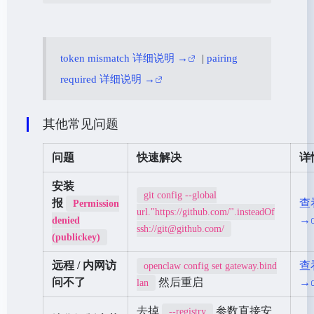
token mismatch 详细说明 →
|
pairing
required 详细说明 →
其他常见问题
问题
快速解决
详
安装
git config --global
报
查
Permission
url."https://github.com/".insteadOf
→
denied
ssh://git@github.com/
(publickey)
远程 / 内网访
查
openclaw config set gateway.bind
问不了
然后重启
→
lan
去掉
参数直接安
--registry