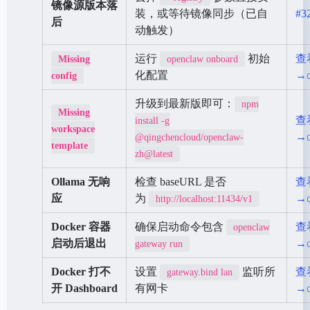
镜像源版本落
装，或等待镜像同步（已自
#3
后
动触发）
运行
初始
查
Missing
openclaw onboard
化配置
→
config
升级到最新版即可：
npm
Missing
查
install -g
workspace
→
@qingchencloud/openclaw-
template
zh@latest
Ollama 无响
检查 baseURL 是否
查
应
为
→
http://localhost:11434/v1
Docker 容器
确保启动命令包含
查
openclaw
启动后退出
→
gateway run
Docker 打不
设置
监听所
查
gateway.bind lan
开 Dashboard
有网卡
→