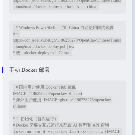
https://cdn.jsdelivr.net/gh/1186258278/OpenClawChineseTransl
ation@main/docker-deploy.sh | bash -s -- --china
# Windows PowerShell — 加 -China 自动使用国内镜像

irm 
https://cdn.jsdelivr.net/gh/1186258278/OpenClawChineseTransl
ation@main/docker-deploy.ps1 | iex

# 或: .\docker-deploy.ps1 -China
手动 Docker 部署
# 国内用户使用 Docker Hub 镜像

IMAGE=1186258278/openclaw-zh:latest

# 海外用户使用: IMAGE=ghcr.io/1186258278/openclaw-
zh:latest

# 1. 初始化（首次运行）

# Docker 需要交互式运行来配置 AI 模型和 API 密钥

docker run --rm -it -v openclaw-data:/root/.openclaw $IMAGE 