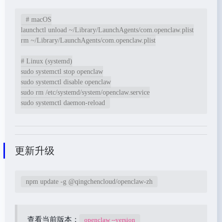
# macOS

launchctl unload ~/Library/LaunchAgents/com.openclaw.plist

rm ~/Library/LaunchAgents/com.openclaw.plist

# Linux (systemd)

sudo systemctl stop openclaw

sudo systemctl disable openclaw

sudo rm /etc/systemd/system/openclaw.service

sudo systemctl daemon-reload
更新升级
npm update -g @qingchencloud/openclaw-zh
查看当前版本：
openclaw --version