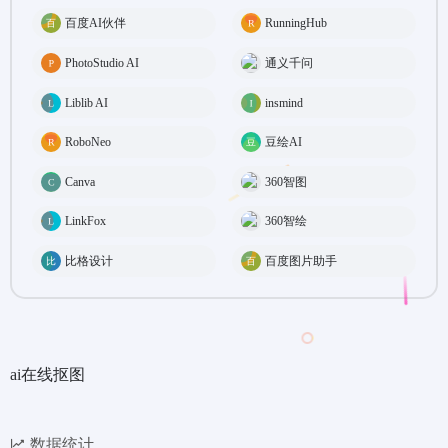
百度AI伙伴
RunningHub
PhotoStudio AI
通义千问
Liblib AI
insmind
RoboNeo
豆绘AI
Canva
360智图
LinkFox
360智绘
比格设计
百度图片助手
ai在线抠图
数据统计