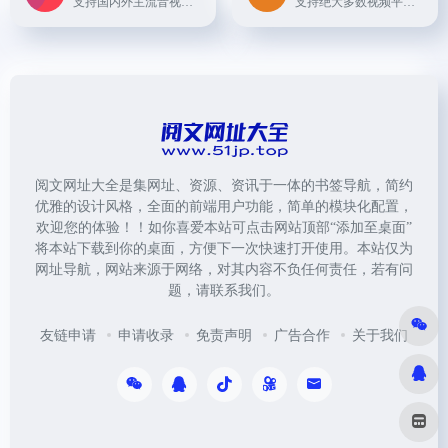
支持国内外主流音视频平台的视频解析下载
支持绝大多数视频平台的视频解析下载
阅文网址大全是集网址、资源、资讯于一体的书签导航，简约
优雅的设计风格，全面的前端用户功能，简单的模块化配置，
欢迎您的体验！！如你喜爱本站可点击网站顶部“添加至桌面”
将本站下载到你的桌面，方便下一次快速打开使用。本站仅为
网址导航，网站来源于网络，对其内容不负任何责任，若有问
题，请联系我们。
友链申请
申请收录
免责声明
广告合作
关于我们