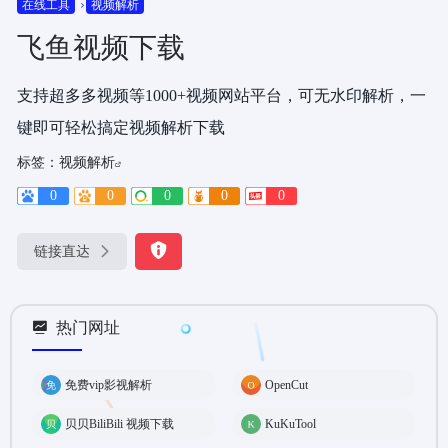
在线工具
视频解析
飞鱼视频下载
支持超多多视频等1000+视频网站平台，可无水印解析，一
键即可轻松搞定视频解析下载
标签：
视频解析
0
0
0
0
0
链接直达
热门网址
免费vip影视解析
OpenCut
贝贝BiliBili 视频下载
KuKuTool