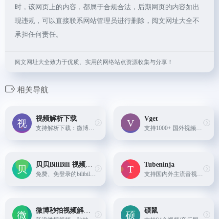
时，该网页上的内容，都属于合规合法，后期网页的内容如出
现违规，可以直接联系网站管理员进行删除，阅文网址大全不
承担任何责任。
阅文网址大全致力于优质、实用的网络站点资源收集与分享！
相关导航
视频解析下载
Vget
支持解析下载：微博、秒拍、小咖秀、晃咖、微视、全民小视频、全民K歌、美拍、哔哩哔哩、趣多拍、网易云音乐、陌陌、Instagram、YouTube、Facebook、Twitter、映客、小影、小红书...
支持1000+ 国外视频平台视频解析
贝贝BiliBili 视频下载
Tubeninja
免费、免登录的bilibili视频下载工具，没有任何套路。 把视频链接粘贴进去 → 输入验证码 → 解析视频，即可下载。 只要是没有版权限制的免费视频全都可以下载。而且下载速度很快...
支持国内外主流音视频平台的视频解析下载
微博秒拍视频解析下载
硕鼠