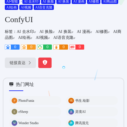
AI•智能
AI 去水印
AI 换脸
AI 换装
AI 漫画
AI修图
AI商品图
AI绘画
AI视频
AI语音克隆
ConfyUI
标签：
AI 去水印
AI 换脸
AI 换装
AI 漫画
AI修图
AI商
品图
AI绘画
AI视频
AI语音克隆
0
0
0
0
0
链接直达
热门网址
PhotoFunia
书生.绘影
eSheep
灵境AI
Wonder Studio
腾讯混元