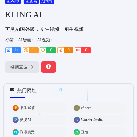
AI•智能
AI绘画
AI视频
KLING AI
可灵AI国外版，文生视频、图生视频
标签：
AI绘画
AI视频
1+
1-
0
0
0
链接直达
热门网址
书生.绘影
eSheep
灵境AI
Wonder Studio
腾讯混元
豆包