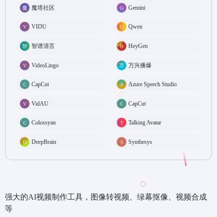
魔塔社区
Gemini
VIDU
Qwen
智谱清言
HeyGen
VideoLingo
万兴播爆
CapCut
Azure Speech Studio
VidAU
CapCut
Colossyan
Talking Avatar
DeepBrain
Synthesys
强大的AI视频制作工具，图像转视频、绿幕抠像、视频合成
等