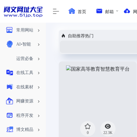
首页
邮箱
常用网站
自助推荐热门
AI•智能
运营必备
在线工具
在线素材
网赚资源
程序开发
博文精品
0
22.3K