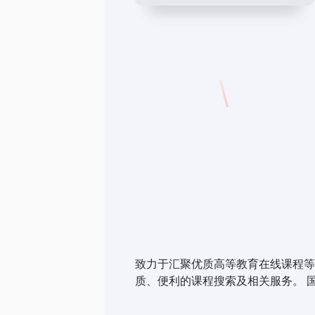
致力于汇聚优质高等教育在线课程等
质、便利的课程搜索及相关服务。 