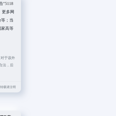
击"
5118
，更多网
验等；当
国家高等
，对于该外
规合法，后
.html转载请注明