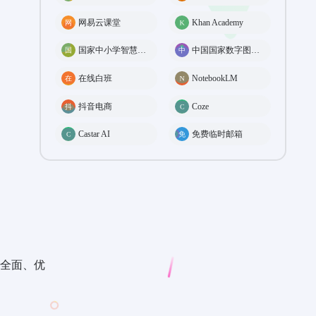
网易云课堂
Khan Academy
国家中小学智慧教育平台
中国国家数字图书馆
在线白班
NotebookLM
抖音电商
Coze
Castar AI
免费临时邮箱
全面、优