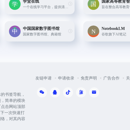
学堂在线
一个在线学习平台，提供清华大学等高校开设的免费和付费课程。
中国国家数字图书馆
NotebookLM
国家数字图书馆、典籍馆
谷歌旗下AI笔记
友链申请
申请收录
免责声明
广告合作
关
体的书签导航，
能，简单的模块
可点击网站顶部
便下一次快速打
网络，对其内容