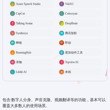
Azure Speech Studio
VidAU
CapCut
Colossyan
Talking Avatar
DeepBrain
Synthesys
腾讯智影
蝉镜
即创
RunningHub
度加创作工具
录咖
TopviewAI
Liblib AI
来画
包含:数字人分身、声音克隆、视频翻译等的功能，基本可以
覆盖大多数人的使用场景,