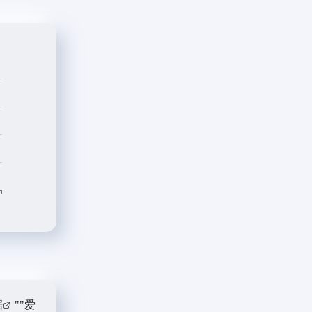
据
""
爱