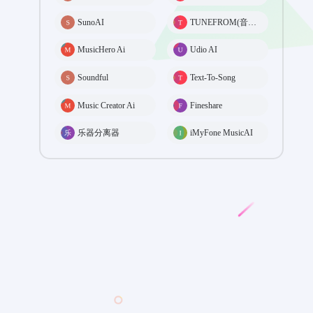
SunoAI
TUNEFROM(音乐播放界面动态制作)
MusicHero Ai
Udio AI
Soundful
Text-To-Song
Music Creator Ai
Fineshare
乐器分离器
iMyFone MusicAI