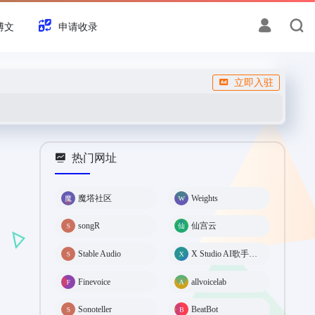
博文
申请收录
立即入驻
热门网址
魔塔社区
Weights
songR
仙宫云
Stable Audio
X Studio AI歌手音乐创作软件
Finevoice
allvoicelab
Sonoteller
BeatBot