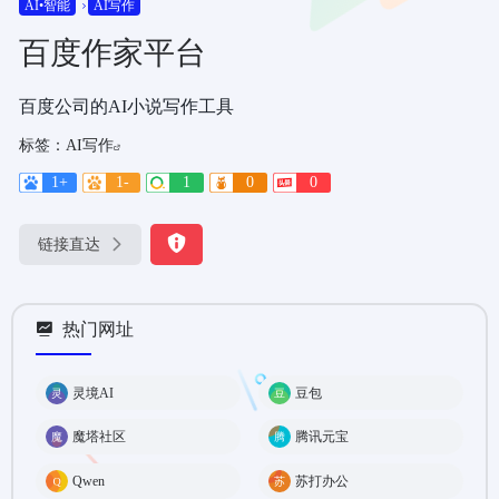
AI•智能
AI写作
百度作家平台
百度公司的AI小说写作工具
标签：
AI写作
1+
1-
1
0
0
链接直达
热门网址
灵境AI
豆包
魔塔社区
腾讯元宝
Qwen
苏打办公