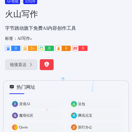
AI•智能
AI写作
火山写作
字节跳动旗下免费AI内容创作工具
标签：
AI写作
0
1-
0
0
0
链接直达
热门网址
灵境AI
豆包
魔塔社区
腾讯元宝
Qwen
苏打办公