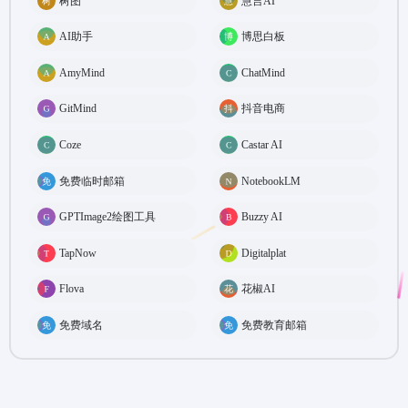
树图
慧言AI
AI助手
博思白板
AmyMind
ChatMind
GitMind
抖音电商
Coze
Castar AI
免费临时邮箱
NotebookLM
GPTImage2绘图工具
Buzzy AI
TapNow
Digitalplat
Flova
花椒AI
免费域名
免费教育邮箱