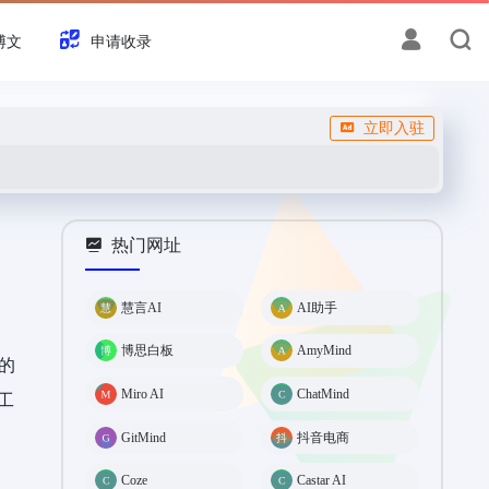
博文
申请收录
立即入驻
热门网址
慧言AI
AI助手
博思白板
AmyMind
的
Miro AI
ChatMind
工
GitMind
抖音电商
Coze
Castar AI