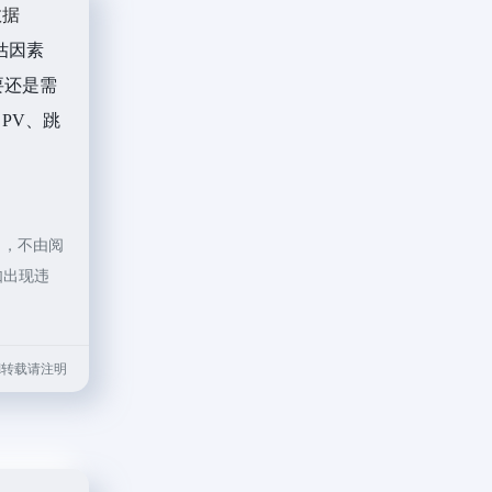
数据
估因素
要还是需
PV、跳
向，不由阅
如出现违
.html转载请注明