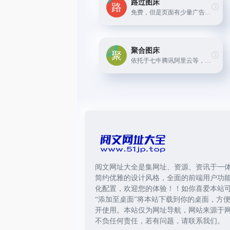
路过图床
免费，但是页面有少量广告。高速稳定的图片上传和外链服务，全球CDN加速，最大单张支持 10 MB，支持批量上传
聚合图床
依托于七牛腾讯阿里云等，用户可以自己选择上传策略，上传图片：可选jpg/png/bmp/webp等所有支持的图片格式，可批量上传。没有流量限制、速度也可以，关键是不需要各种设置
阅文网址大全是集网址、资源、资讯于一
简约优雅的设计风格，全面的前端用户功
化配置，欢迎您的体验！！如你喜爱本站
“添加至桌面”将本站下载到你的桌面，方
开使用。本站仅为网址导航，网站来源于
不负任何责任，若有问题，请联系我们。