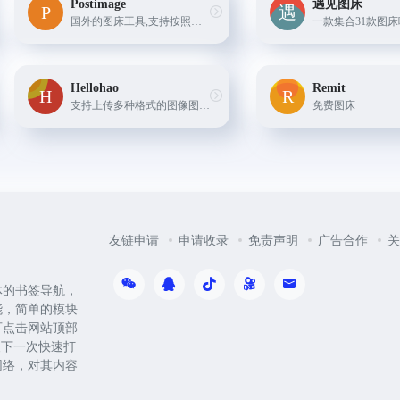
Postimage
遇见图床
国外的图床工具,支持按照一定大小缩放图片及设置图片自动删除。在上传完成后，Postimage 会为你生成多种链接格式以满足不同需求。还可以生成一个用于删除当前图片的链接，你只要访...
Hellohao
Remit
支持上传多种格式的图像图床外链平台
免费图床
友链申请
申请收录
免责声明
广告合作
关
体的书签导航，
能，简单的模块
可点击网站顶部
便下一次快速打
网络，对其内容