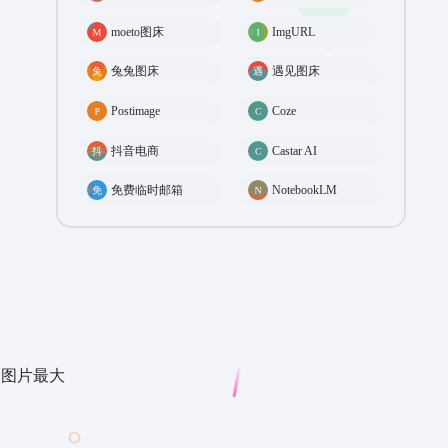
moeto图床
ImgURL
兔兔图床
遇见图床
Postimage
Coze
抖音电商
Castar AI
免费临时邮箱
NotebookLM
个图片最大