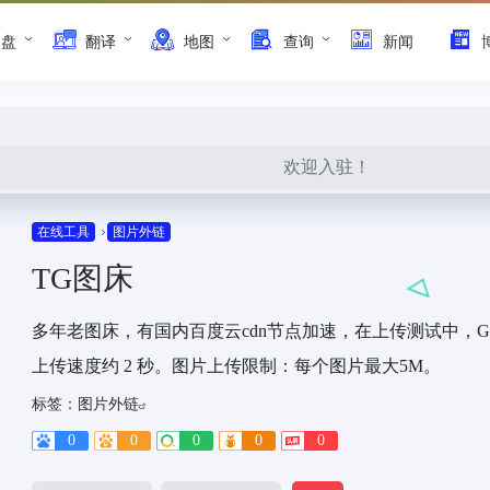
网盘
翻译
地图
查询
新闻
欢迎入驻！
在线工具
图片外链
TG图床
多年老图床，有国内百度云cdn节点加速，在上传测试中，GI
上传速度约 2 秒。图片上传限制：每个图片最大5M。
标签：
图片外链
0
0
0
0
0