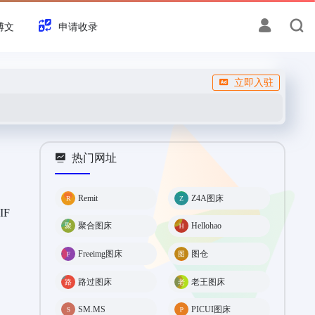
博文
申请收录
立即入驻
热门网址
Remit
Z4A图床
F
聚合图床
Hellohao
Freeimg图床
图仓
路过图床
老王图床
SM.MS
PICUI图床