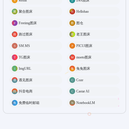
Remit
Z4A图床
聚合图床
Hellohao
Freeimg图床
图仓
路过图床
老王图床
SM.MS
PICUI图床
TG图床
moeto图床
ImgURL
兔兔图床
遇见图床
Coze
抖音电商
Castar AI
免费临时邮箱
NotebookLM