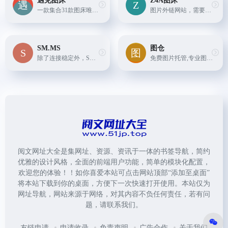
遇见图床
Z4A图床
一款集合31款图床唯一个的多图床工具。支持用户自定义图片水印、自定义，Github 等第三方私人储存，上传支持文字水印等功能。
图片外链网站，需要注册才能使用，速度较快，支持 JPG PNG BMP GIF WEBP 等格式，照片最大可上传64M。
SM.MS
图仓
除了连接稳定外，SM.MS 还开放了 API，你可以通过捷径、Tasker 等自动化工具做一个自己的图床工具。SM.MS 在测试中表现良好，GIF 可以在 3 秒内完成传输，PNG 与其他工具一样可以...
免费图片托管,专业图片外链,免费图床,公益图床,免费相册,支持相册加密,支持图片批量上传,原图保存,不限空间,不限流量。
阅文网址大全是集网址、资源、资讯于一体的书签导航，简约
优雅的设计风格，全面的前端用户功能，简单的模块化配置，
欢迎您的体验！！如你喜爱本站可点击网站顶部“添加至桌面”
将本站下载到你的桌面，方便下一次快速打开使用。本站仅为
网址导航，网站来源于网络，对其内容不负任何责任，若有问
题，请联系我们。
友链申请
申请收录
免责声明
广告合作
关于我们