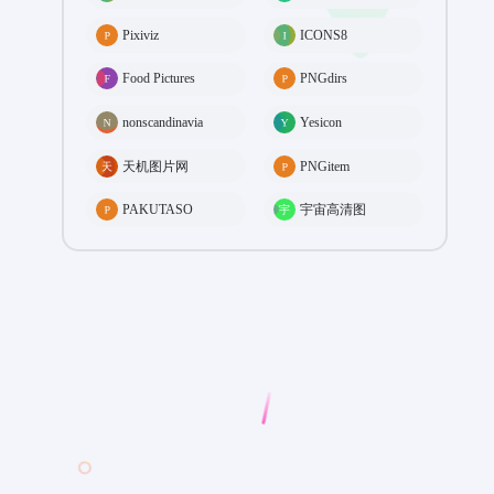
Pixiviz
ICONS8
Food Pictures
PNGdirs
nonscandinavia
Yesicon
天机图片网
PNGitem
PAKUTASO
宇宙高清图