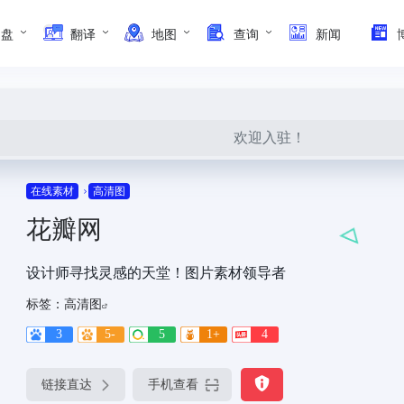
网盘
翻译
地图
查询
新闻
欢迎入驻！
在线素材
高清图
花瓣网
设计师寻找灵感的天堂！图片素材领导者
标签：
高清图
3
5-
5
1+
4
链接直达
手机查看