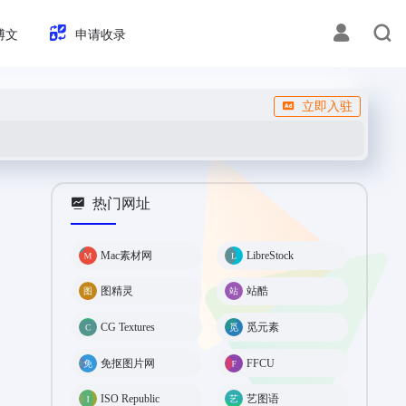
博文
申请收录
立即入驻
热门网址
Mac素材网
LibreStock
图精灵
站酷
CG Textures
觅元素
免抠图片网
FFCU
ISO Republic
艺图语