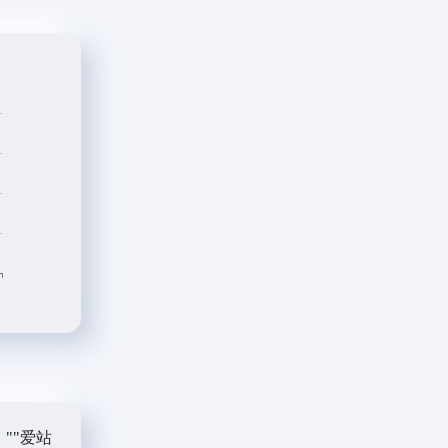
""
爱站