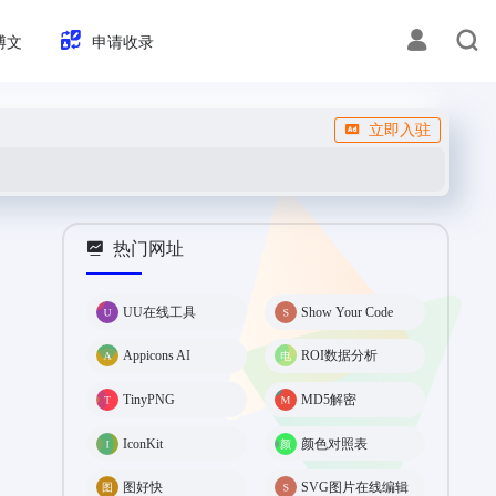
博文
申请收录
立即入驻
热门网址
UU在线工具
Show Your Code
Appicons AI
ROI数据分析
TinyPNG
MD5解密
IconKit
颜色对照表
图好快
SVG图片在线编辑