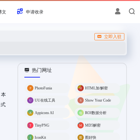
博文
申请收录
立即入驻
热门网址
PhotoFunia
HTML加/解密
，本
UU在线工具
Show Your Code
格式
Appicons AI
ROI数据分析
TinyPNG
MD5解密
IconKit
图好快