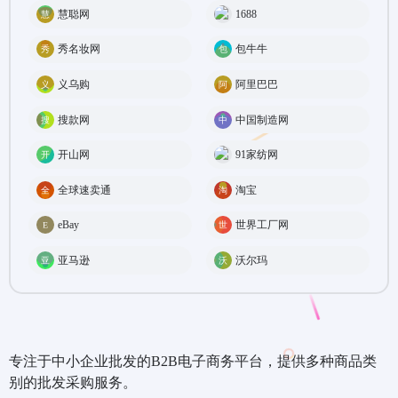
慧聪网
1688
秀名妆网
包牛牛
义乌购
阿里巴巴
搜款网
中国制造网
开山网
91家纺网
全球速卖通
淘宝
eBay
世界工厂网
亚马逊
沃尔玛
专注于中小企业批发的B2B电子商务平台，提供多种商品类
别的批发采购服务。