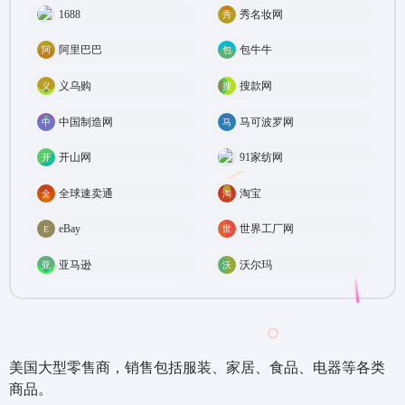
1688
秀名妆网
阿里巴巴
包牛牛
义乌购
搜款网
中国制造网
马可波罗网
开山网
91家纺网
全球速卖通
淘宝
eBay
世界工厂网
亚马逊
沃尔玛
美国大型零售商，销售包括服装、家居、食品、电器等各类
商品。