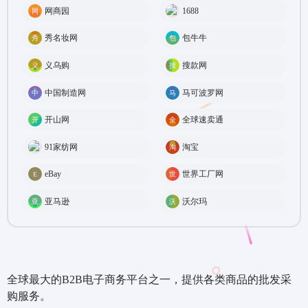
网商园
1688
秀名妆网
包牛牛
义乌购
搜款网
中国制造网
马可波罗网
开山网
全球速卖通
91家纺网
淘宝
eBay
世界工厂网
亚马逊
沃尔玛
全球最大的B2B电子商务平台之一，提供各类商品的批发采
购服务。