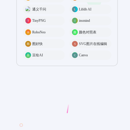
通义千问
Liblib AI
TinyPNG
insmind
RoboNeo
颜色对照表
图好快
SVG图片在线编辑
豆绘AI
Canva