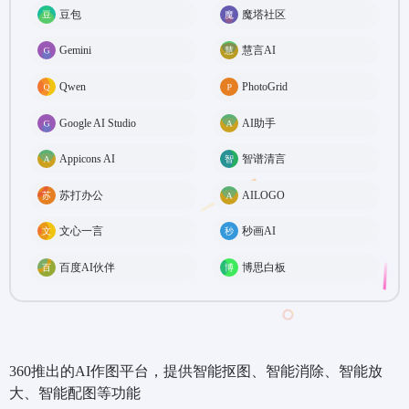
豆包
魔塔社区
Gemini
慧言AI
Qwen
PhotoGrid
Google AI Studio
AI助手
Appicons AI
智谱清言
苏打办公
AILOGO
文心一言
秒画AI
百度AI伙伴
博思白板
360推出的AI作图平台，提供智能抠图、智能消除、智能放
大、智能配图等功能