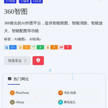
AI•智能
AI修图
AI绘画
360智图
360推出的AI作图平台，提供智能抠图、智能消除、智能放
大、智能配图等功能
标签：
AI修图
AI绘画
1+
3-
4
0
0
链接直达
热门网址
PhotoFunia
书生.绘影
eSheep
腾讯混元