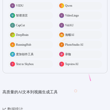
VIDU
Qwen
智谱清言
VideoLingo
CapCut
VidAU
DeepBrain
海螺AI
RunningHub
PhotoStudio AI
度加创作工具
录咖
Text to Skybox
TopviewAI
高质量的AI文本到视频生成工具
数据统计