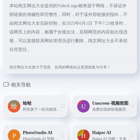
本站阅文网址大全提供的VideoLingo都来源于网络，不保证外
部链接的准确性和完整性，同时，对于该外部链接的指向，不
由阅文网址大全实际控制，在2025年6月1日 下午7:21收录时，
该网页上的内容，都属于合规合法，后期网页的内容如出现违
规，可以直接联系网站管理员进行删除，阅文网址大全不承担
任何责任。
阅文网址大全致力于优质、实用的网络站点资源收集与分享！
相关导航
绘蛙
Unscreen-视频抠图
阿里旗下一款功能强大电商种草营销工具，简洁好用的智能图片、文案创作平台，并且拥有海量虚拟模特可选择。
免费在线移除视频背景的工具
PhotoStudio AI
Haiper AI
PhotoStudio AI 智能商拍摄影，提供真实高颜值AI模特资源，海量AI商业场景，简单3步生成超高颜值的AI摄影大片，填写邀请码：V5XPAFLC 可额外获得200虹豆
Haiper AI 功能：文本转视频，图片动画，视频重绘，导演视角。Haiper AI 可以将文字内容和静态图片无缝转化为动态视频，只需拖放图像即可使其栩栩如生。