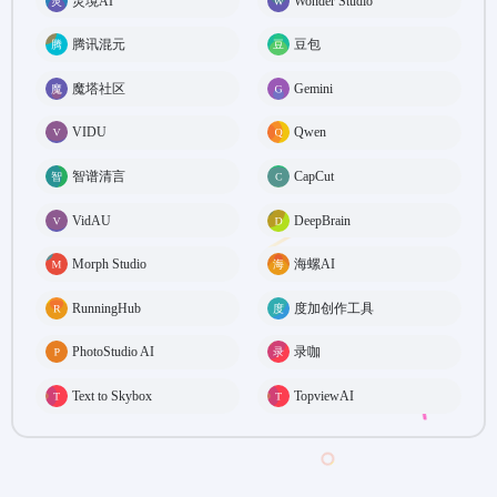
灵境AI
Wonder Studio
腾讯混元
豆包
魔塔社区
Gemini
VIDU
Qwen
智谱清言
CapCut
VidAU
DeepBrain
Morph Studio
海螺AI
RunningHub
度加创作工具
PhotoStudio AI
录咖
Text to Skybox
TopviewAI