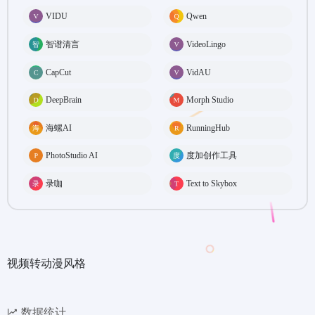
VIDU
Qwen
智谱清言
VideoLingo
CapCut
VidAU
DeepBrain
Morph Studio
海螺AI
RunningHub
PhotoStudio AI
度加创作工具
录咖
Text to Skybox
视频转动漫风格
数据统计