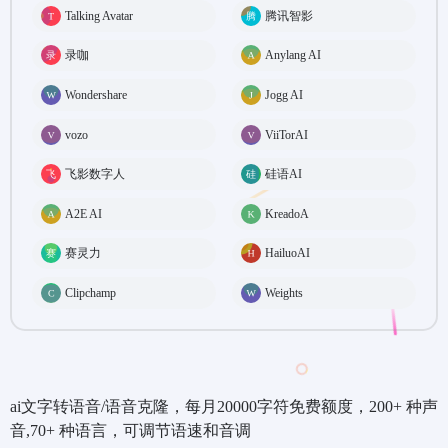
Talking Avatar
腾讯智影
录咖
Anylang AI
Wondershare
Jogg AI
vozo
ViiTorAI
飞影数字人
硅语AI
A2E AI
KreadoA
赛灵力
HailuoAI
Clipchamp
Weights
ai文字转语音/语音克隆，每月20000字符免费额度，200+ 种声
音,70+ 种语言，可调节语速和音调