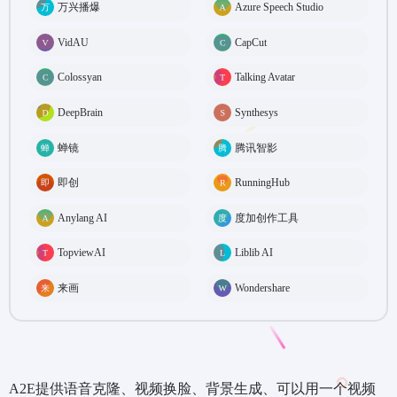
万兴播爆
Azure Speech Studio
VidAU
CapCut
Colossyan
Talking Avatar
DeepBrain
Synthesys
蝉镜
腾讯智影
即创
RunningHub
Anylang AI
度加创作工具
TopviewAI
Liblib AI
来画
Wondershare
A2E提供语音克隆、视频换脸、背景生成、可以用一个视频