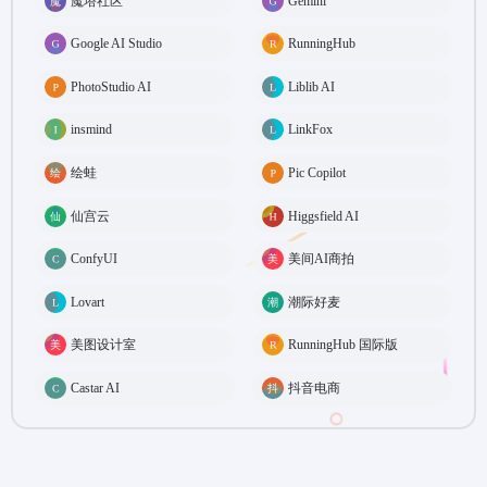
魔塔社区
Gemini
Google AI Studio
RunningHub
PhotoStudio AI
Liblib AI
insmind
LinkFox
绘蛙
Pic Copilot
仙宫云
Higgsfield AI
ConfyUI
美间AI商拍
Lovart
潮际好麦
美图设计室
RunningHub 国际版
Castar AI
抖音电商