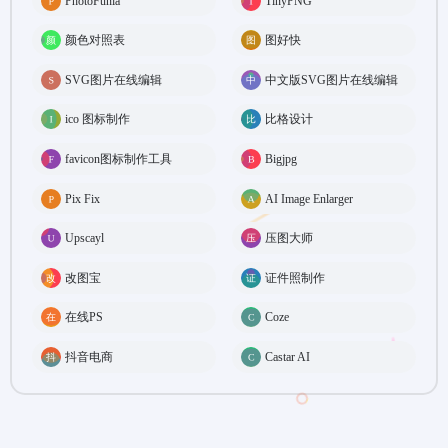
PhotoFunia
TinyPNG
颜色对照表
图好快
SVG图片在线编辑
中文版SVG图片在线编辑
ico 图标制作
比格设计
favicon图标制作工具
Bigjpg
Pix Fix
AI Image Enlarger
Upscayl
压图大师
改图宝
证件照制作
在线PS
Coze
抖音电商
Castar AI