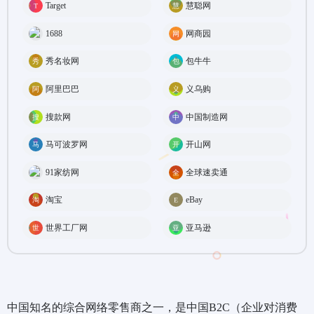
Target
慧聪网
1688
网商园
秀名妆网
包牛牛
阿里巴巴
义乌购
搜款网
中国制造网
马可波罗网
开山网
91家纺网
全球速卖通
淘宝
eBay
世界工厂网
亚马逊
中国知名的综合网络零售商之一，是中国B2C（企业对消费