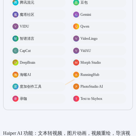
腾讯混元
豆包
魔塔社区
Gemini
VIDU
Qwen
智谱清言
VideoLingo
CapCut
VidAU
DeepBrain
Morph Studio
海螺AI
RunningHub
度加创作工具
PhotoStudio AI
录咖
Text to Skybox
Haiper AI 功能：文本转视频，图片动画，视频重绘，导演视