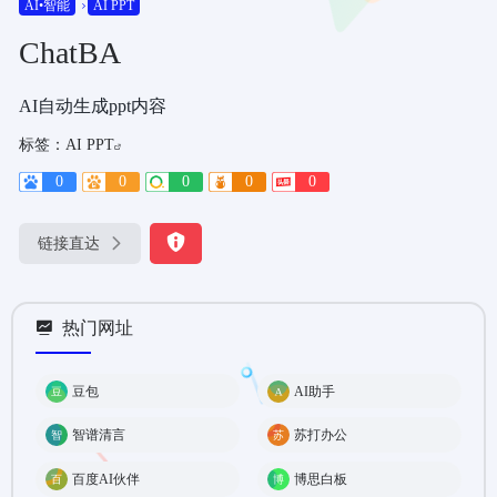
AI•智能
AI PPT
ChatBA
AI自动生成ppt内容
标签：
AI PPT
0
0
0
0
0
链接直达
热门网址
豆包
AI助手
智谱清言
苏打办公
百度AI伙伴
博思白板